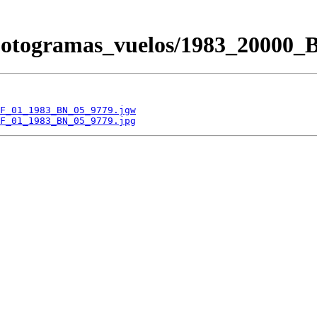
/Fotogramas_vuelos/1983_200
F_01_1983_BN_05_9779.jgw
F_01_1983_BN_05_9779.jpg