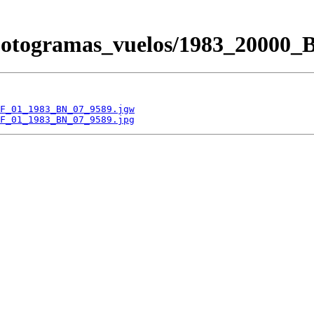
/Fotogramas_vuelos/1983_200
F_01_1983_BN_07_9589.jgw
F_01_1983_BN_07_9589.jpg