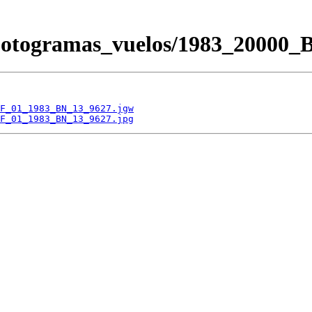
/Fotogramas_vuelos/1983_200
F_01_1983_BN_13_9627.jgw
F_01_1983_BN_13_9627.jpg