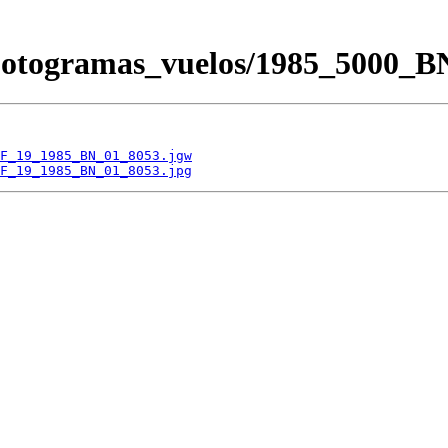
/Fotogramas_vuelos/1985_500
F_19_1985_BN_01_8053.jgw
F_19_1985_BN_01_8053.jpg