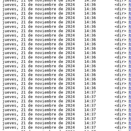
jueves, 21 de noviembre de 2024    14:36        <dir> 
R
jueves, 21 de noviembre de 2024    14:36        <dir> 
R
jueves, 21 de noviembre de 2024    14:36        <dir> 
R
jueves, 21 de noviembre de 2024    14:36        <dir> 
R
jueves, 21 de noviembre de 2024    14:36        <dir> 
R
jueves, 21 de noviembre de 2024    14:36        <dir> 
R
jueves, 21 de noviembre de 2024    14:36        <dir> 
R
jueves, 21 de noviembre de 2024    14:36        <dir> 
R
jueves, 21 de noviembre de 2024    14:36        <dir> 
R
jueves, 21 de noviembre de 2024    14:36        <dir> 
R
jueves, 21 de noviembre de 2024    14:36        <dir> 
R
jueves, 21 de noviembre de 2024    14:36        <dir> 
R
jueves, 21 de noviembre de 2024    14:36        <dir> 
R
jueves, 21 de noviembre de 2024    14:36        <dir> 
R
jueves, 21 de noviembre de 2024    14:36        <dir> 
R
jueves, 21 de noviembre de 2024    14:36        <dir> 
R
jueves, 21 de noviembre de 2024    14:36        <dir> 
R
jueves, 21 de noviembre de 2024    14:36        <dir> 
R
jueves, 21 de noviembre de 2024    14:36        <dir> 
R
jueves, 21 de noviembre de 2024    14:36        <dir> 
R
jueves, 21 de noviembre de 2024    14:36        <dir> 
R
jueves, 21 de noviembre de 2024    14:37        <dir> 
R
jueves, 21 de noviembre de 2024    14:37        <dir> 
R
jueves, 21 de noviembre de 2024    14:37        <dir> 
R
jueves, 21 de noviembre de 2024    14:37        <dir> 
R
jueves, 21 de noviembre de 2024    14:37        <dir> 
R
jueves, 21 de noviembre de 2024    14:37        <dir> 
R
jueves, 21 de noviembre de 2024    14:37        <dir> 
R
jueves, 21 de noviembre de 2024    14:37        <dir> 
R
jueves, 21 de noviembre de 2024    14:37        <dir> 
R