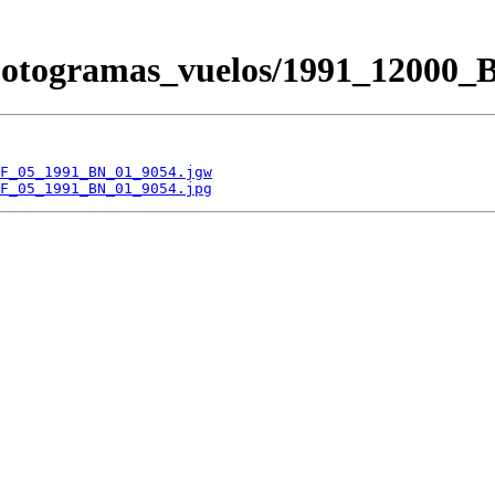
/Fotogramas_vuelos/1991_120
F_05_1991_BN_01_9054.jgw
F_05_1991_BN_01_9054.jpg