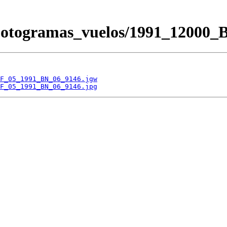
/Fotogramas_vuelos/1991_120
F_05_1991_BN_06_9146.jgw
F_05_1991_BN_06_9146.jpg