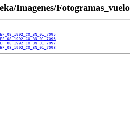
oteka/Imagenes/Fotogramas_vuel
EF_08_1992_CO_BN_01_7095
EF_08_1992_CO_BN_01_7096
EF_08_1992_CO_BN_01_7097
EF_08_1992_CO_BN_01_7098