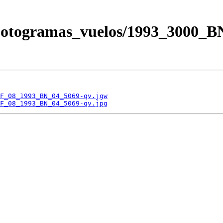
/Fotogramas_vuelos/1993_3000_
F_08_1993_BN_04_5069-qv.jgw
F_08_1993_BN_04_5069-qv.jpg