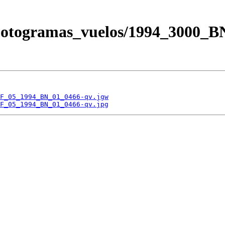
/Fotogramas_vuelos/1994_3000_
F_05_1994_BN_01_0466-qv.jgw
F_05_1994_BN_01_0466-qv.jpg