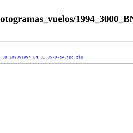
/Fotogramas_vuelos/1994_3000_
_08_1993y1994_BN_01_3578-qv.jpg.zip