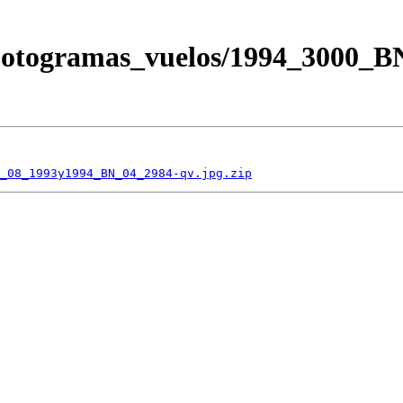
/Fotogramas_vuelos/1994_3000_
_08_1993y1994_BN_04_2984-qv.jpg.zip