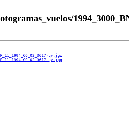
/Fotogramas_vuelos/1994_3000
F_11_1994_CO_02_3617-qv.jgw
F_11_1994_CO_02_3617-qv.jpg