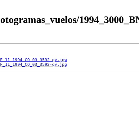
/Fotogramas_vuelos/1994_3000
F_11_1994_CO_03_3592-qv.jgw
F_11_1994_CO_03_3592-qv.jpg