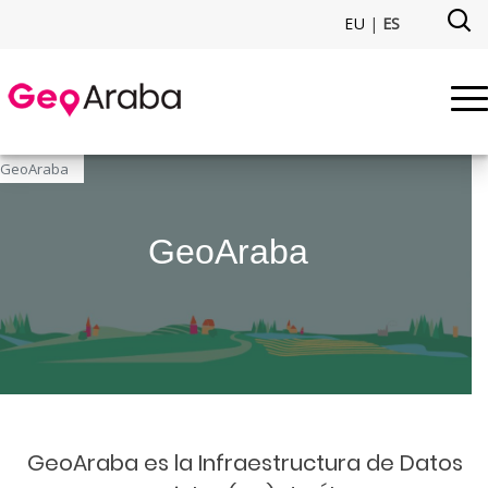
Saltar al contenido principal
EU
|
ES
Mapas de Álava - GeoAraba - 
GeoAraba
GeoAraba
GeoAraba es la Infraestructura de Datos