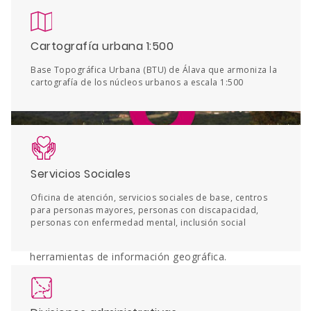
Cartografía urbana 1:500
Base Topográfica Urbana (BTU) de Álava que armoniza la
cartografía de los núcleos urbanos a escala 1:500
Servicios Sociales
Oficina de atención, servicios sociales de base, centros
para personas mayores, personas con discapacidad,
Servicios web
personas con enfermedad mental, inclusión social
Conéctate a los servicios web desde tus
herramientas de información geográfica.