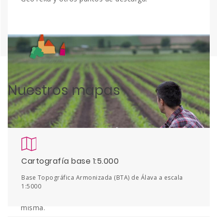
Nuestros mapas
Cartografía base 1:5.000
Catálogo geográfico
Base Topográfica Armonizada (BTA) de Álava a escala
1:5000
Encuentra la información geográfica generada por
la Diputación Foral de Álava y cómo acceder a la
misma.