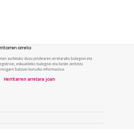
rritarren arreta
en aurkituko duzu jendearen arretarako bulegoei eta
egistroei, eskualdeko bulegoei eta beste zerbitzu
eresgarri batzuei buruzko informazioa.
Herritarren arretara joan