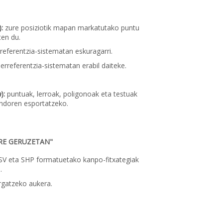
):
zure posiziotik mapan markatutako puntu
ten du.
referentzia-sistematan eskuragarri.
erreferentzia-sistematan erabil daiteke.
a
):
puntuak, lerroak, poligonoak eta testuak
ndoren esportatzeko.
RE GERUZETAN"
V eta SHP formatuetako kanpo-fitxategiak
.
gatzeko aukera.