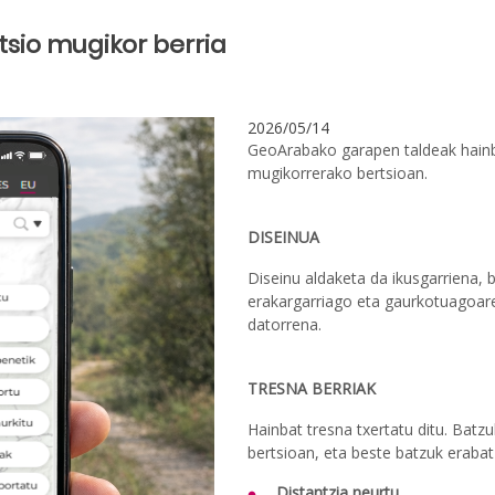
sio mugikor berria
2026/05/14
GeoArabako garapen taldeak hainb
mugikorrerako bertsioan.
DISEINUA
Diseinu aldaketa da ikusgarriena, 
erakargarriago eta gaurkotuagoare
datorrena.
TRESNA BERRIAK
Hainbat tresna txertatu ditu. Batz
bertsioan, eta beste batzuk erabat 
Distantzia neurtu