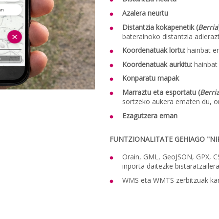
Azalera neurtu
Distantzia kokapenetik (
Berria
baterainoko distantzia adieraz
Koordenatuak lortu:
hainbat er
Koordenatuak aurkitu:
hainbat 
Konparatu mapak
Marraztu eta esportatu (
Berri
sortzeko aukera ematen du, o
Ezagutzera eman
FUNTZIONALITATE GEHIAGO "NI
Orain, GML, GeoJSON, GPX, CS
inporta daitezke bistaratzailera
WMS eta WMTS zerbitzuak kar