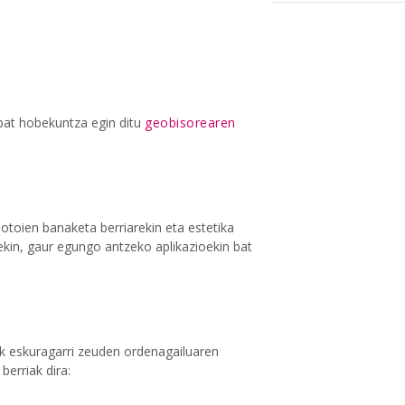
at hobekuntza egin ditu
geobisorearen
botoien banaketa berriarekin eta estetika
kin, gaur egungo antzeko aplikazioekin bat
uk eskuragarri zeuden ordenagailuaren
berriak dira: