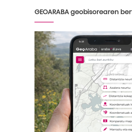
GEOARABA geobisorearen bert