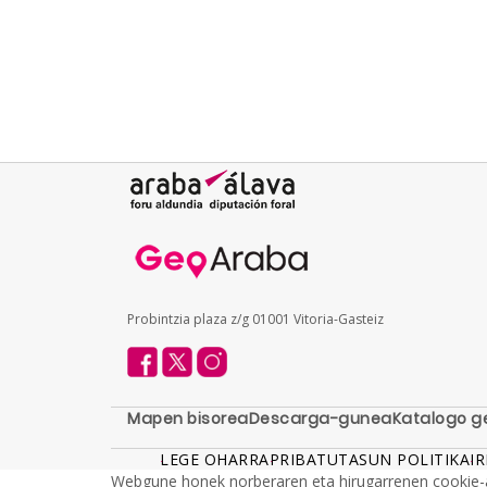
Probintzia plaza z/g 01001 Vitoria-Gasteiz
Mapen bisorea
Descarga-gunea
Katalogo g
LEGE OHARRA
PRIBATUTASUN POLITIKA
I
Webgune honek norberaren eta hirugarrenen cookie-ak 