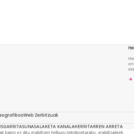
He
Hem
err
int
eografikoa
Web Zerbitzuak
RISGARRITASUNA
SALAKETA KANALA
HERRITARREN ARRETA
baino ez ditu erabiltzen helburu teknikoetarako, erabiltzaileek