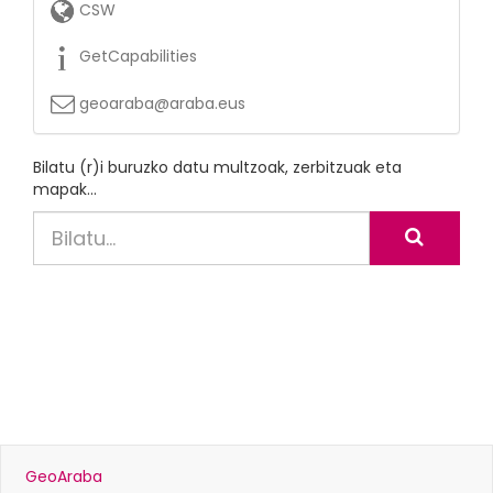
CSW
GetCapabilities
geoaraba@araba.eus
Bilatu
(r)i buruzko datu multzoak, zerbitzuak eta
mapak...
GeoAraba