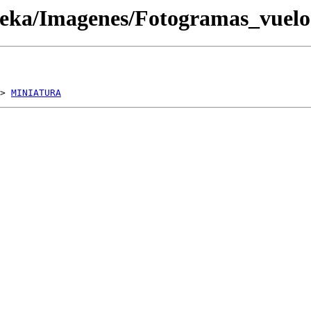
oteka/Imagenes/Fotogramas_vue
> 
MINIATURA