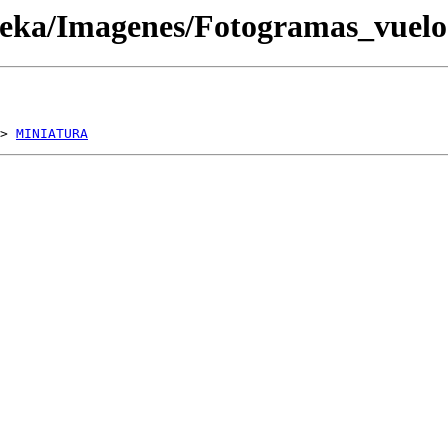
oteka/Imagenes/Fotogramas_vue
> 
MINIATURA