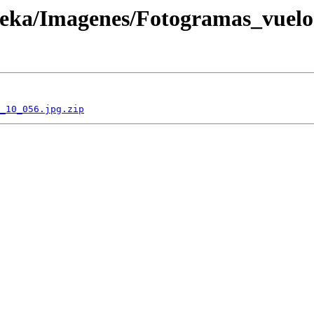
oteka/Imagenes/Fotogramas_vuel
_10_056.jpg.zip