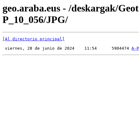
geo.araba.eus - /deskargak/Ge
P_10_056/JPG/
[Al directorio principal]
 viernes, 28 de junio de 2024    11:54      5904474 
A-P