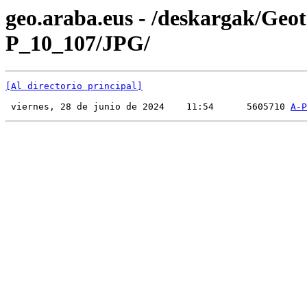
geo.araba.eus - /deskargak/Ge
P_10_107/JPG/
[Al directorio principal]
 viernes, 28 de junio de 2024    11:54      5605710 
A-P