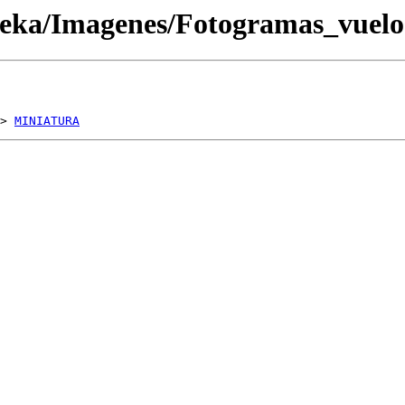
oteka/Imagenes/Fotogramas_vue
> 
MINIATURA