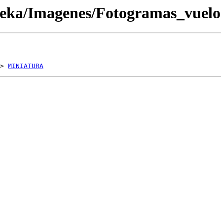
oteka/Imagenes/Fotogramas_vue
> 
MINIATURA