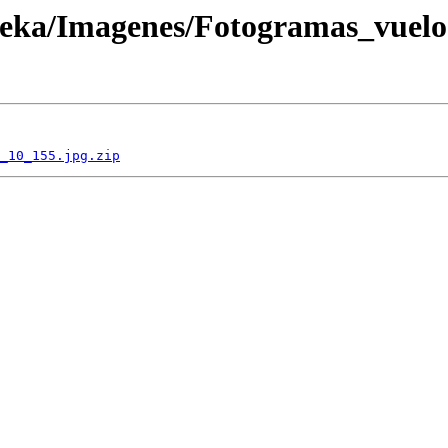
oteka/Imagenes/Fotogramas_vuel
_10_155.jpg.zip