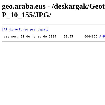
geo.araba.eus - /deskargak/Ge
P_10_155/JPG/
[Al directorio principal]
 viernes, 28 de junio de 2024    11:55      6044326 
A-P