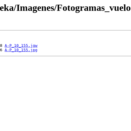
oteka/Imagenes/Fotogramas_vuel
8 
A-P_10_155.jgw
6 
A-P_10_155.jpg