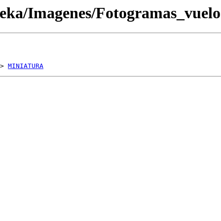
oteka/Imagenes/Fotogramas_vue
> 
MINIATURA