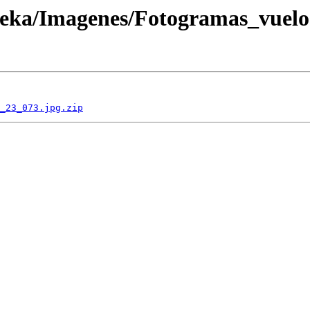
oteka/Imagenes/Fotogramas_vuel
_23_073.jpg.zip