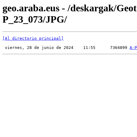
geo.araba.eus - /deskargak/Ge
P_23_073/JPG/
[Al directorio principal]
 viernes, 28 de junio de 2024    11:55      7364899 
A-P