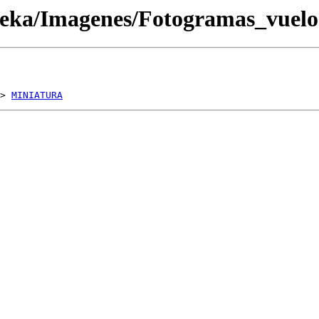
oteka/Imagenes/Fotogramas_vue
> 
MINIATURA