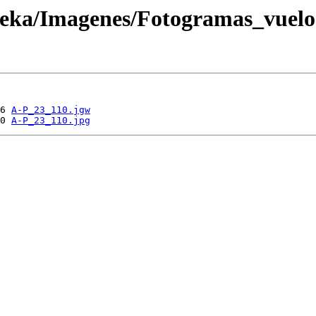
oteka/Imagenes/Fotogramas_vuel
6 
A-P_23_110.jgw
0 
A-P_23_110.jpg