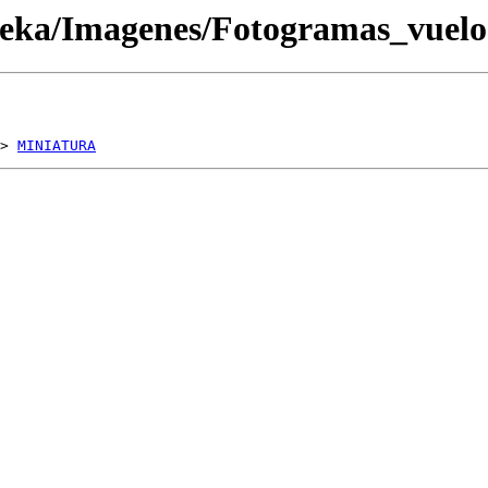
oteka/Imagenes/Fotogramas_vue
> 
MINIATURA