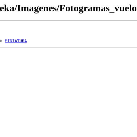
oteka/Imagenes/Fotogramas_vue
> 
MINIATURA