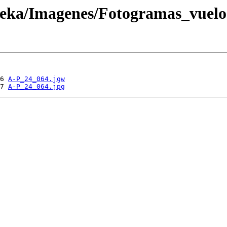
oteka/Imagenes/Fotogramas_vuel
6 
A-P_24_064.jgw
7 
A-P_24_064.jpg