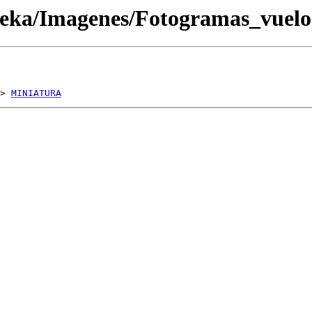
oteka/Imagenes/Fotogramas_vue
> 
MINIATURA