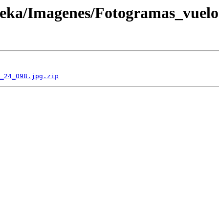
oteka/Imagenes/Fotogramas_vuel
_24_098.jpg.zip