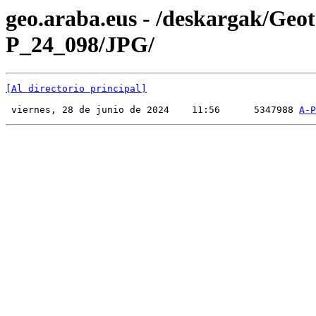
geo.araba.eus - /deskargak/Ge
P_24_098/JPG/
[Al directorio principal]
 viernes, 28 de junio de 2024    11:56      5347988 
A-P