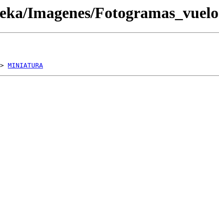
oteka/Imagenes/Fotogramas_vue
> 
MINIATURA