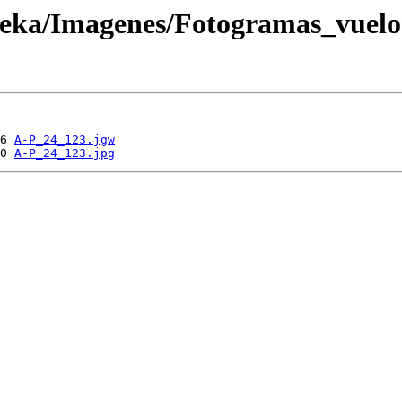
oteka/Imagenes/Fotogramas_vuel
6 
A-P_24_123.jgw
0 
A-P_24_123.jpg