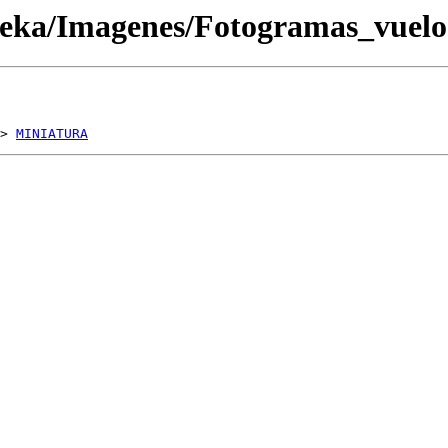
oteka/Imagenes/Fotogramas_vue
> 
MINIATURA