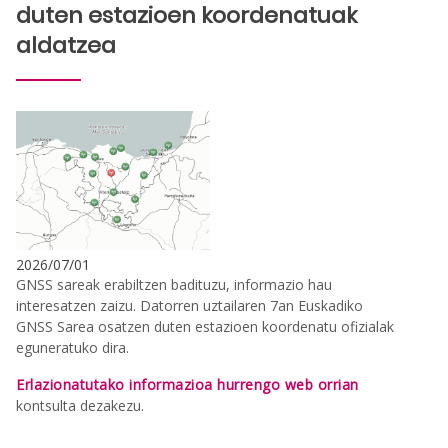
duten estazioen koordenatuak
aldatzea
2026/07/01
GNSS sareak erabiltzen badituzu, informazio hau
interesatzen zaizu. Datorren uztailaren 7an Euskadiko
GNSS Sarea osatzen duten estazioen koordenatu ofizialak
eguneratuko dira.
Erlazionatutako informazioa hurrengo web orrian
kontsulta dezakezu.