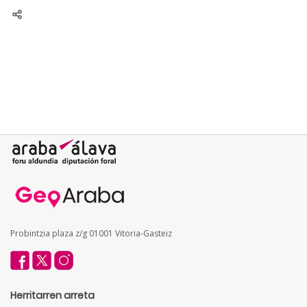
Probintzia plaza z/g 01001 Vitoria-Gasteiz
Herritarren arreta